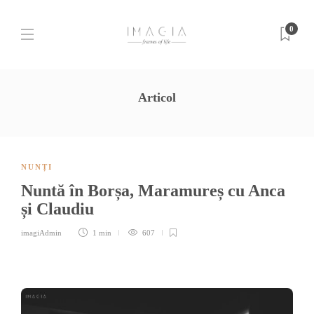
0
Articol
NUNȚI
Nuntă în Borșa, Maramureș cu Anca
și Claudiu
imagiAdmin
1 min
607