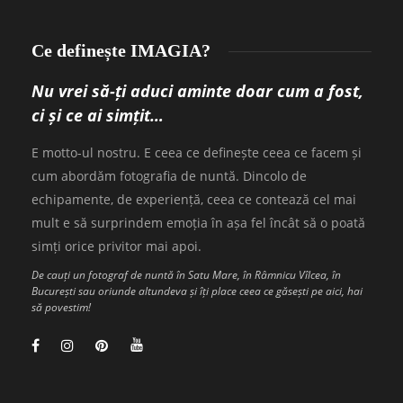
Ce definește IMAGIA?
Nu vrei să-ți aduci aminte doar cum a fost,
ci și ce ai simțit…
E motto-ul nostru. E ceea ce definește ceea ce facem și
cum abordăm fotografia de nuntă. Dincolo de
echipamente, de experiență, ceea ce contează cel mai
mult e să surprindem emoția în așa fel încât să o poată
simți orice privitor mai apoi.
De cauți un fotograf de nuntă în Satu Mare, în Râmnicu Vîlcea, în
București sau oriunde altundeva și îți place ceea ce găsești pe aici, hai
să povestim!