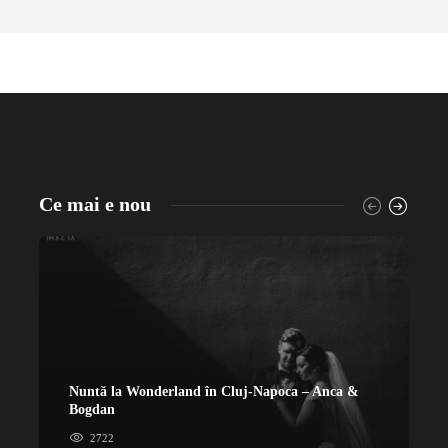
Ce mai e nou
Nuntă la Wonderland în Cluj-Napoca – Anca &
N
Bogdan
&
2722