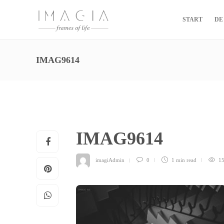
START
DE
IMAG9614
IMAG9614
imagiAdmin
0
1 min
read
1