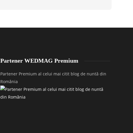
Partener WEDMAG Premium
Partener Premium al celui mai citit blog de nuntă din
România
untă la Casa Boema în Cluj-Napoca – Cosmina
Nuntă în Satu
 Victor
P&S
1439
1823