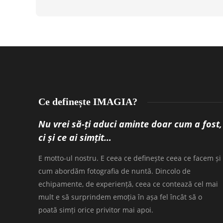
Ce definește IMAGIA?
Nu vrei să-ți aduci aminte doar cum a fost,
ci și ce ai simțit…
E motto-ul nostru. E ceea ce definește ceea ce facem și
cum abordăm fotografia de nuntă. Dincolo de
echipamente, de experiență, ceea ce contează cel mai
mult e să surprindem emoția în așa fel încât să o
poată simți orice privitor mai apoi.