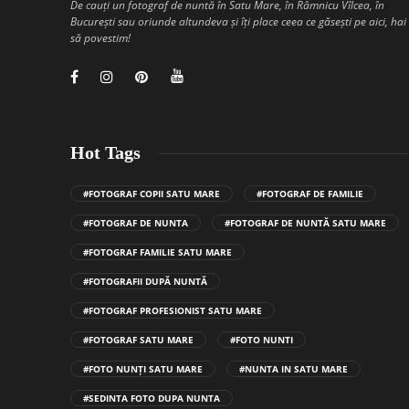
De cauți un fotograf de nuntă în Satu Mare, în Râmnicu Vîlcea, în
București sau oriunde altundeva și îți place ceea ce găsești pe aici, hai
să povestim!
Hot Tags
#FOTOGRAF COPII SATU MARE
#FOTOGRAF DE FAMILIE
#FOTOGRAF DE NUNTA
#FOTOGRAF DE NUNTĂ SATU MARE
#FOTOGRAF FAMILIE SATU MARE
#FOTOGRAFII DUPĂ NUNTĂ
#FOTOGRAF PROFESIONIST SATU MARE
#FOTOGRAF SATU MARE
#FOTO NUNTI
#FOTO NUNȚI SATU MARE
#NUNTA IN SATU MARE
#SEDINTA FOTO DUPA NUNTA