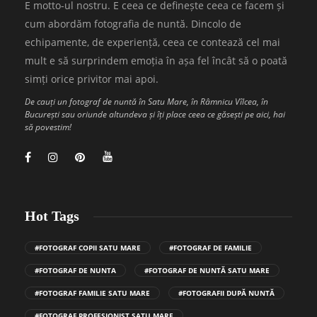
E motto-ul nostru. E ceea ce definește ceea ce facem și
cum abordăm fotografia de nuntă. Dincolo de
echipamente, de experiență, ceea ce contează cel mai
mult e să surprindem emoția în așa fel încât să o poată
simți orice privitor mai apoi.
De cauți un fotograf de nuntă în Satu Mare, în Râmnicu Vîlcea, în
București sau oriunde altundeva și îți place ceea ce găsești pe aici, hai
să povestim!
Hot Tags
#FOTOGRAF COPII SATU MARE
#FOTOGRAF DE FAMILIE
#FOTOGRAF DE NUNTA
#FOTOGRAF DE NUNTĂ SATU MARE
#FOTOGRAF FAMILIE SATU MARE
#FOTOGRAFII DUPĂ NUNTĂ
#FOTOGRAF PROFESIONIST SATU MARE