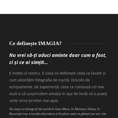
Ce definește IMAGIA?
Nu vrei să-ți aduci aminte doar cum a fost,
ci și ce ai simțit…
E motto-ul nostru. E ceea ce definește ceea ce facem și
cum abordăm fotografia de nuntă. Dincolo de
echipamente, de experiență, ceea ce contează cel mai
mult e să surprindem emoția în așa fel încât să o poată
simți orice privitor mai apoi.
De cauți un fotograf de nuntă în Satu Mare, în Râmnicu Vîlcea, în
București sau oriunde altundeva și îți place ceea ce găsești pe aici, hai