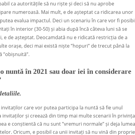
abil ca autoritățile să nu riște și deci să nu aprobe
pare numeroasă. Mai mult, e de așteptat ca ridicarea unor
e putea evalua impactul. Deci un scenariu în care vor fi posibi
ați în interior (30-50) și abia după încă câteva luni să se
, e de așteptat. Deocamdată nu e ridicată restricția de a
lte orașe, deci mai există niște ”hopuri” de trecut până la
ă ”obișnuită”.
 o nuntă în 2021 sau doar iei în considerare
?
detaliile.
 invitaților care vor putea participa la nuntă să fie unul
a invitaților și creează din timp mai multe scenarii în privința
lumea e conștientă că nu sunt ”vremuri normale” și deja lume
elor. Oricum, e posibil ca unii invitați să nu vină din proprie