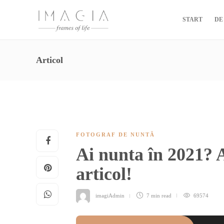
START
DE
Articol
FOTOGRAF DE NUNTĂ
Ai nunta în 2021? Ar
articol!
imagiAdmin
7 min
read
69574