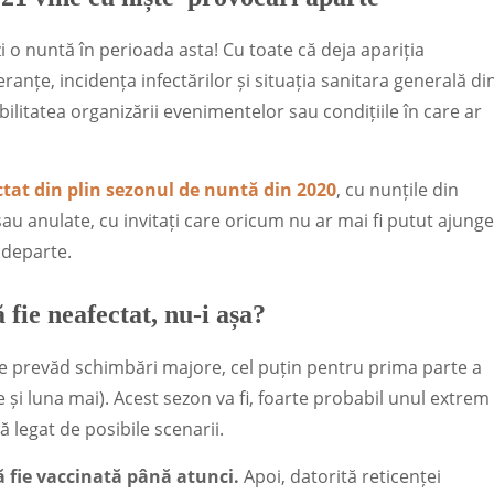
o nuntă în perioada asta! Cu toate că deja apariția
anțe, incidența infectărilor și situația sanitara generală di
ilitatea organizării evenimentelor sau condițiile în care ar
ctat din plin sezonul de nuntă din 2020
, cu nunțile din
u anulate, cu invitați care oricum nu ar mai fi putut ajunge
i departe.
 fie neafectat, nu-i așa?
e prevăd schimbări majore, cel puțin pentru prima parte a
ie și luna mai). Acest sezon va fi, foarte probabil unul extrem
ă legat de posibile scenarii.
ă fie vaccinată până atunci.
Apoi, datorită reticenței