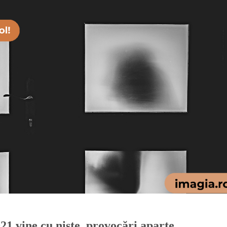
21 vine cu niște provocări aparte