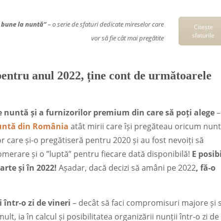
 bune la nuntă”
– o serie de sfaturi dedicate mireselor care
Citește
sfaturile
vor să fie cât mai pregătite
entru anul 2022, ține cont de următoarele
 de nuntă și a furnizorilor premium
din care să poți alege
–
nuntă din România
atât mirii care își pregăteau oricum nun
r care și-o pregătiseră pentru 2020 și au fost nevoiți să
erare și o ”luptă” pentru fiecare dată disponibilă!
E posibi
parte și în 2022!
Așadar, dacă decizi să amâni pe 2022
, fă-o
într-o zi de vineri
– decât să faci compromisuri majore și 
lt, ia în calcul și posibilitatea organizării nunții într-o zi de