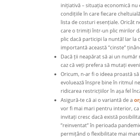
inițiativă – situația economică nu
condițiile în care fiecare cheltuia
lista de costuri esențiale. Oricâ
care o trimiți într-un plic mirilo
plic dacă participi la nuntă! Iar l
importantă această ”cinste” ținând
Dacă ții neapărat să ai un număr ma
caz că veți prefera să mutați even
Oricum, n-ar fi o ideea proastă să
evoluează înspre bine în ritmul n
ridicarea restricțiilor în așa fel î
Asigură-te că ai o variantă de a
or
vor fi mai mari pentru interior, 
invitați cresc dacă există posibil
”reinventat” în perioada pandemiei
permițând o flexibilitate mai mare 