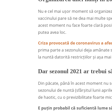
Nu e cel mai ușor moment să organizezi 
vaccinului pare să ne dea mai multe sper
acest moment nu face foarte clară posib
putea avea loc.
Criza provocată de coronavirus a afe
prima parte a sezonului deja amânate sa
la nuntă datorită restricțiilor și așa ma
Dar sezonul 2021 ar trebui să
Din păcate, până în acest moment nu s
sezonului de nuntă (sfârșitul lunii april
de haotic, cu o previzibilitate foarte mic
E puțin probabil că suficientă lume s