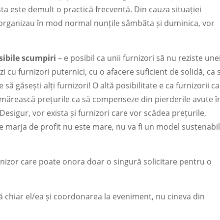
sta este demult o practică frecventă. Din cauza situației
e organizau în mod normal nunțile sâmbăta și duminica, vor
osibile scumpiri
– e posibil ca unii furnizori să nu reziste une
zi cu furnizori puternici, cu o afacere suficient de solidă, ca 
e să găsești alți furnizori! O altă posibilitate e ca furnizorii c
ă mărească prețurile ca să compenseze din pierderile avute î
. Desigur, vor exista și furnizori care vor scădea prețurile,
de marja de profit nu este mare, nu va fi un model sustenabil
urnizor care poate onora doar o singură solicitare pentru o
ă chiar el/ea și coordonarea la eveniment, nu cineva din