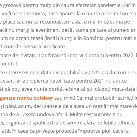
 e grozavă pentru mulți din cauza efectelor pandemiei, iar în
lă va fi bine drămuită, participarea la o nuntă probabil nu e p
t ne place sau nu să recunoaștem asta, e mai mică suma pe
r dacă nu mergi la eveniment decât suma pe care ai pune-o în
a cum se organizează (încă?) nunțile în România, pentru miri e
 cont de costurile implicate.
re de invitați, n-ar fi rău să rezervi o dată și pentru 2022, 
imentul.
 te interesezi de o dată disponibilă în 2022! Dacă lucrurile n
ecesar, iar apropierea datei fixate pentru 2021 nu aduce
ncât să poți avea nunta dorită, e bine să știi că poți muta data!
ganiza nunta outdoor
sau mixt! Cel mai probabil restricțiil
ca și până acum, deci șansele de a avea un număr mai mare d
itatea de a-i așeza undeva afară! Multe restaurante s-au
, organizând spații extra de servire afară, soluțiile tehnice
atât în ceea ce privește protecția împotriva ploii cât și a