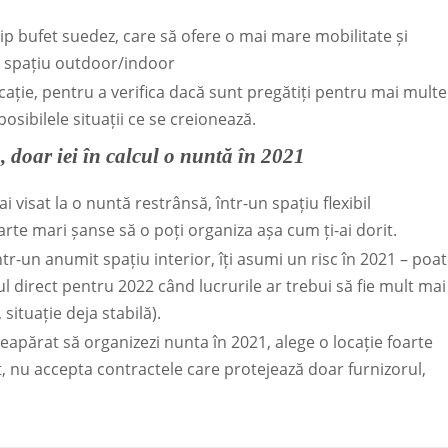
tip bufet suedez, care să ofere o mai mare mobilitate și
nui spațiu outdoor/indoor
ocație, pentru a verifica dacă sunt pregătiți pentru mai multe
posibilele situații ce se creionează.
ă, doar iei în calcul o nuntă în 2021
i visat la o nuntă restrânsă, într-un spațiu flexibil
foarte mari șanse să o poți organiza așa cum ți-ai dorit.
ntr-un anumit spațiu interior, îți asumi un risc în 2021 – poa
tul direct pentru 2022 când lucrurile ar trebui să fie mult mai
situație deja stabilă).
apărat să organizezi nunta în 2021, alege o locație foarte
act, nu accepta contractele care protejează doar furnizorul,