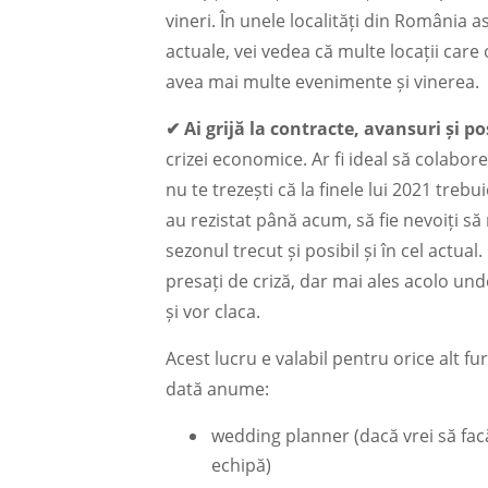
vineri. În unele localități din România a
actuale, vei vedea că multe locații car
avea mai multe evenimente și vinerea.
✔︎ Ai grijă la contracte, avansuri și p
crizei economice. Ar fi ideal să colabore
nu te trezești că la finele lui 2021 trebui
au rezistat până acum, să fie nevoiți s
sezonul trecut și posibil și în cel actual
presați de criză, dar mai ales acolo un
și vor claca.
Acest lucru e valabil pentru orice alt f
dată anume:
wedding planner (dacă vrei să fac
echipă)