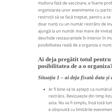
multora față de vaccinare, e foarte prob
organizarea unor evenimente cu partici
restricții să se facă treptat, pentru a s
doar nunți cu un număr restrâns de invit
ajungă la un număr mai mare de invitați
deschide restaurantele în interior în mu
posibilitatea reală de a organiza o nunt
Ai deja pregătit totul pentru
posibilitatea de a o organiza
Situația 1 – ai deja fixată data și 
Ar fi bine să te aștepți ca numărul
restrâns. Revizuiește din timp list
asta. Nu va fi simplu, însă totă 
e obișnuită cu limitările eveniment