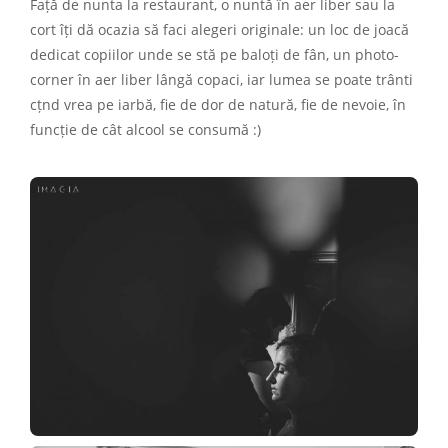
Față de nunta la restaurant, o nuntă în aer liber sau la
cort îți dă ocazia să faci alegeri originale: un loc de joacă
dedicat copiilor unde se stă pe baloți de fân, un photo-
corner în aer liber lângă copaci, iar lumea se poate trânti
cțnd vrea pe iarbă, fie de dor de natură, fie de nevoie, în
funcție de cât alcool se consumă :)