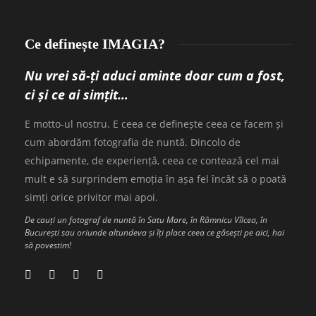
Ce definește IMAGIA?
Nu vrei să-ți aduci aminte doar cum a fost,
ci și ce ai simțit…
E motto-ul nostru. E ceea ce definește ceea ce facem și
cum abordăm fotografia de nuntă. Dincolo de
echipamente, de experiență, ceea ce contează cel mai
mult e să surprindem emoția în așa fel încât să o poată
simți orice privitor mai apoi.
De cauți un fotograf de nuntă în Satu Mare, în Râmnicu Vîlcea, în
București sau oriunde altundeva și îți place ceea ce găsești pe aici, hai
să povestim!