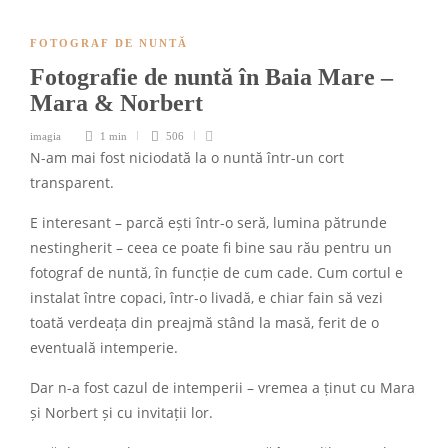
FOTOGRAF DE NUNTĂ
Fotografie de nuntă în Baia Mare –
Mara & Norbert
imagia
1 min
506
N-am mai fost niciodată la o nuntă într-un cort
transparent.
E interesant – parcă ești într-o seră, lumina pătrunde
nestingherit – ceea ce poate fi bine sau rău pentru un
fotograf de nuntă, în funcție de cum cade. Cum cortul e
instalat între copaci, într-o livadă, e chiar fain să vezi
toată verdeața din preajmă stând la masă, ferit de o
eventuală intemperie.
Dar n-a fost cazul de intemperii – vremea a ținut cu Mara
și Norbert și cu invitații lor.