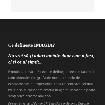
Ce definește IMAGIA?
Nu vrei să-ți aduci aminte doar cum a fost,
ci și ce ai simțit…
E motto-ul nostru. E ceea ce definește ceea ce facem și
cum abordăm fotografia de nuntă. Dincolo de
echipamente, de experiență, ceea ce contează cel mai
mult e să surprindem emoția în așa fel încât să o poată
simți orice privitor mai apoi.
De cauți un fotograf de nuntă în Satu Mare, în Râmnicu Vîlcea, în