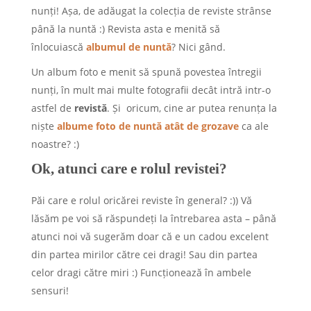
nunți! Așa, de adăugat la colecția de reviste strânse
până la nuntă :) Revista asta e menită să
înlocuiască
albumul de nuntă
? Nici gând.
Un album foto e menit să spună povestea întregii
nunți, în mult mai multe fotografii decât intră intr-o
astfel de
revistă
. Și oricum, cine ar putea renunța la
niște
albume foto de nuntă atât de grozave
ca ale
noastre? :)
Ok, atunci care e rolul revistei?
Păi care e rolul oricărei reviste în general? :)) Vă
lăsăm pe voi să răspundeți la întrebarea asta – până
atunci noi vă sugerăm doar că e un cadou excelent
din partea mirilor către cei dragi! Sau din partea
celor dragi către miri :) Funcționează în ambele
sensuri!