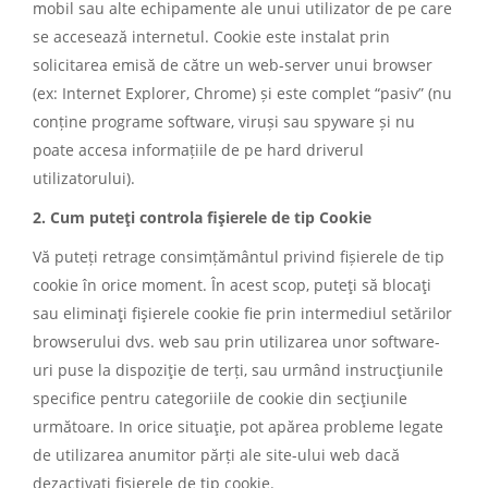
mobil sau alte echipamente ale unui utilizator de pe care
se accesează internetul. Cookie este instalat prin
solicitarea emisă de către un web-server unui browser
(ex: Internet Explorer, Chrome) și este complet “pasiv” (nu
conține programe software, viruși sau spyware și nu
poate accesa informațiile de pe hard driverul
utilizatorului).
2. Cum puteţi controla fişierele de tip Cookie
Vă puteți retrage consimțământul privind fișierele de tip
cookie în orice moment. În acest scop, puteţi să blocaţi
sau eliminaţi fişierele cookie fie prin intermediul setărilor
browserului dvs. web sau prin utilizarea unor software-
uri puse la dispoziţie de terți, sau urmând instrucţiunile
specifice pentru categoriile de cookie din secţiunile
următoare. In orice situaţie, pot apărea probleme legate
de utilizarea anumitor părți ale site-ului web dacă
dezactivaţi fişierele de tip cookie.