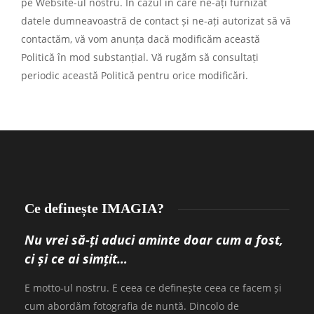
pe Website-ul nostru. În cazul în care ne-ați furnizat
datele dumneavoastră de contact și ne-ați autorizat să vă
contactăm, vă vom anunța dacă modificăm această
Politică în mod substanțial. Vă rugăm să consultați
periodic această Politică pentru orice modificări.
Ce definește IMAGIA?
Nu vrei să-ți aduci aminte doar cum a fost,
ci și ce ai simțit…
E motto-ul nostru. E ceea ce definește ceea ce facem și
cum abordăm fotografia de nuntă. Dincolo de