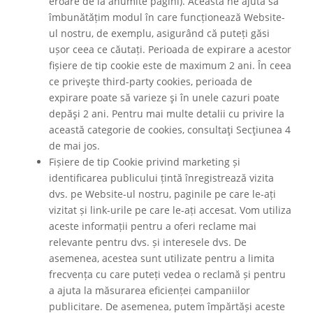
eroare de la anumite pagini). Aceasta ne ajută să
îmbunătățim modul în care funcționează Website-
ul nostru, de exemplu, asigurând că puteți găsi
ușor ceea ce căutați. Perioada de expirare a acestor
fișiere de tip cookie este de maximum 2 ani. În ceea
ce priveşte third-party cookies, perioada de
expirare poate să varieze şi în unele cazuri poate
depăşi 2 ani. Pentru mai multe detalii cu privire la
această categorie de cookies, consultaţi Secţiunea 4
de mai jos.
Fișiere de tip Cookie privind marketing și
identificarea publicului țintă înregistrează vizita
dvs. pe Website-ul nostru, paginile pe care le-ați
vizitat și link-urile pe care le-ați accesat. Vom utiliza
aceste informații pentru a oferi reclame mai
relevante pentru dvs. și interesele dvs. De
asemenea, acestea sunt utilizate pentru a limita
frecvența cu care puteți vedea o reclamă și pentru
a ajuta la măsurarea eficienței campaniilor
publicitare. De asemenea, putem împărtăși aceste