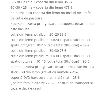
30×30 / 20 file + coperta din lemn 360 €
30×30 / 25 file + coperta din lemn 475 €
• albumele cu coperta din lemn nu includ niciun fel
de cutie de pastrare
• personalizarea prin gravare pe coperta (doar nume)
este inclusa
cutie din lemn pt album 20×20 58 €
cutie din lemn pt album 20×20 + spatiu stick USB +
spatiu fotografii 10×15 (cutie total 20x30cm) = 82 €
cutie din lemn pt album 30×30 75 €
cutie din lemn pt album 30×30 + spatiu stick USB +
spatiu fotografii 10×15 (cutie total 30x40cm) = 96 €
personalizarea prin gravare (doar nume) este inclusa
stick 8GB din lemn, gravat cu numele – 45€
copertă DVD hardcover, laminată mat – 25 €
Ședință foto în altă zi: 220 € + costuri de transport și
cazare dacă e cazul