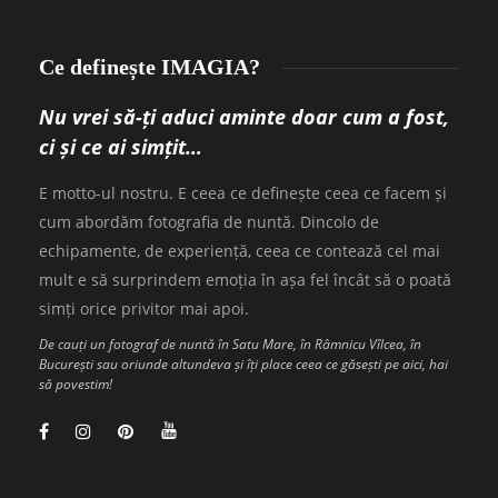
Ce definește IMAGIA?
Nu vrei să-ți aduci aminte doar cum a fost,
ci și ce ai simțit…
E motto-ul nostru. E ceea ce definește ceea ce facem și
cum abordăm fotografia de nuntă. Dincolo de
echipamente, de experiență, ceea ce contează cel mai
mult e să surprindem emoția în așa fel încât să o poată
simți orice privitor mai apoi.
De cauți un fotograf de nuntă în Satu Mare, în Râmnicu Vîlcea, în
București sau oriunde altundeva și îți place ceea ce găsești pe aici, hai
să povestim!