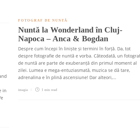
FOTOGRAF DE NUNTĂ
Nuntă la Wonderland în Cluj-
Napoca – Anca & Bogdan
Despre cum începi în liniște și termini în forță. Da, tot
despre fotografie de nuntă e vorba. Câteodată, un fotogra
de nuntă are parte de exuberanță din primul moment al
zilei. Lumea e mega-entuziasmată, muzica se dă tare,
 and
adrenalina e în plină ascensiune! Dar alteori,...
e in
imagia
1 min
read
We