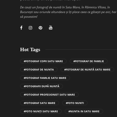
De cauți un fotograf de nuntă în Satu Mare, în Râmnicu Vîlcea, în
București sau oriunde altundeva și îți place ceea ce găsești pe aici, hai
să povestim!
Hot Tags
#FOTOGRAF COPII SATU MARE
#FOTOGRAF DE FAMILIE
#FOTOGRAF DE NUNTA
#FOTOGRAF DE NUNTĂ SATU MARE
#FOTOGRAF FAMILIE SATU MARE
#FOTOGRAFII DUPĂ NUNTĂ
#FOTOGRAF PROFESIONIST SATU MARE
#FOTOGRAF SATU MARE
#FOTO NUNTI
#FOTO NUNȚI SATU MARE
#NUNTA IN SATU MARE