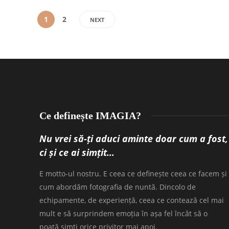
1
2
NEXT
Ce definește IMAGIA?
Nu vrei să-ți aduci aminte doar cum a fost,
ci și ce ai simțit…
E motto-ul nostru. E ceea ce definește ceea ce facem și
cum abordăm fotografia de nuntă. Dincolo de
echipamente, de experiență, ceea ce contează cel mai
mult e să surprindem emoția în așa fel încât să o
poată simți orice privitor mai apoi.