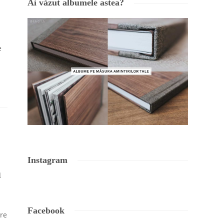
Ai văzut albumele astea?
e
Instagram
a
Facebook
ere