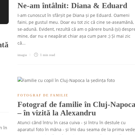
Ne-am întâlnit: Diana & Eduard
I-am cunoscut în sfârșit pe Diana și pe Eduard. Oameni
faini, pe gustul meu. Doar eu tot zic că cine se-aseamănă,
se-adună. Evident, rezultă că am o părere bună (și) despr
mine, dar nu e neapărat chiar așa cum pare ;) Și mai zic
că...
ntă
imagia
1 min
read
FOTOGRAF DE FAMILIE
Fotograf de familie în Cluj-Napoc
– în vizită la Alexandru
Atunci când întru în casa cuiva - și întru în destule cu
aparatul foto în mâna - și îmi dau seama de la prima ved