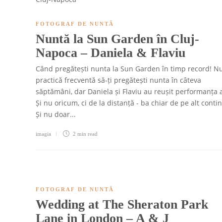
FOTOGRAF DE NUNTĂ
Nuntă la Sun Garden în Cluj-
Napoca – Daniela & Flaviu
Când pregătești nunta la Sun Garden în timp record! Nu
practică frecventă să-ți pregătești nunta în câteva
săptămâni, dar Daniela și Flaviu au reușit performanța 
Și nu oricum, ci de la distanță - ba chiar de pe alt conti
Și nu doar...
imagia
2 min
read
FOTOGRAF DE NUNTĂ
Wedding at The Sheraton Park
Lane in London – A & J