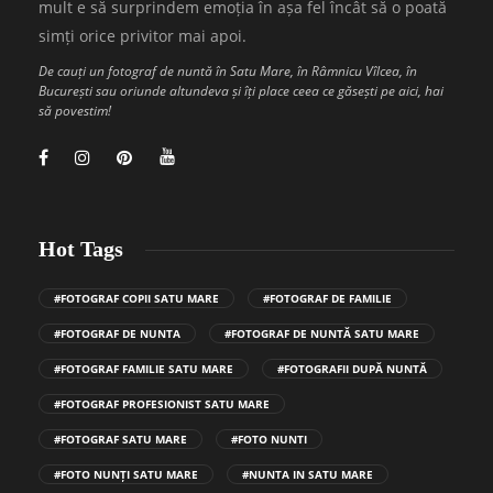
mult e să surprindem emoția în așa fel încât să o poată
simți orice privitor mai apoi.
De cauți un fotograf de nuntă în Satu Mare, în Râmnicu Vîlcea, în
București sau oriunde altundeva și îți place ceea ce găsești pe aici, hai
să povestim!
Hot Tags
#FOTOGRAF COPII SATU MARE
#FOTOGRAF DE FAMILIE
#FOTOGRAF DE NUNTA
#FOTOGRAF DE NUNTĂ SATU MARE
#FOTOGRAF FAMILIE SATU MARE
#FOTOGRAFII DUPĂ NUNTĂ
#FOTOGRAF PROFESIONIST SATU MARE
#FOTOGRAF SATU MARE
#FOTO NUNTI
#FOTO NUNȚI SATU MARE
#NUNTA IN SATU MARE