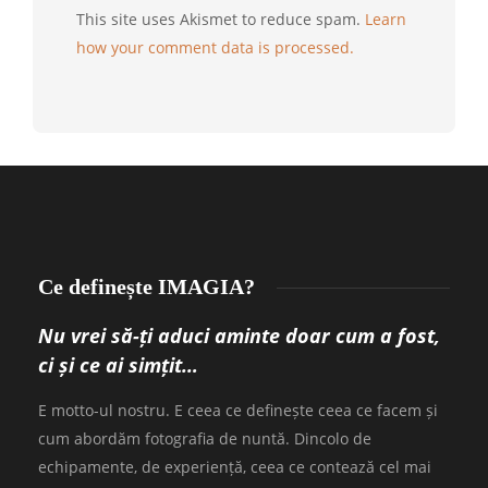
This site uses Akismet to reduce spam.
Learn
how your comment data is processed.
Ce definește IMAGIA?
Nu vrei să-ți aduci aminte doar cum a fost,
ci și ce ai simțit…
E motto-ul nostru. E ceea ce definește ceea ce facem și
cum abordăm fotografia de nuntă. Dincolo de
echipamente, de experiență, ceea ce contează cel mai