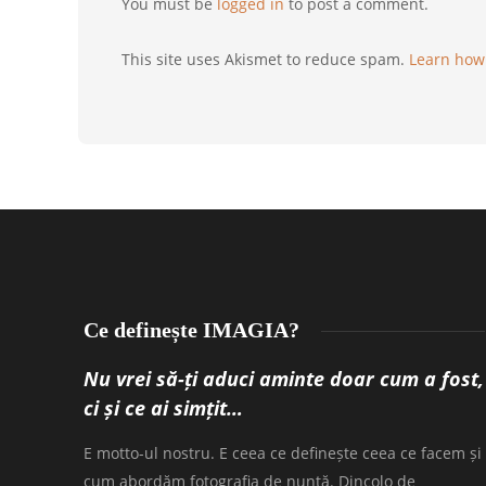
You must be
logged in
to post a comment.
This site uses Akismet to reduce spam.
Learn how
Ce definește IMAGIA?
Nu vrei să-ți aduci aminte doar cum a fost,
ci și ce ai simțit…
E motto-ul nostru. E ceea ce definește ceea ce facem și
cum abordăm fotografia de nuntă. Dincolo de