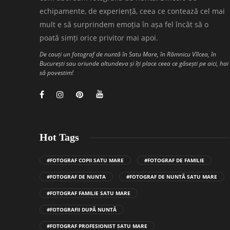
echipamente, de experiență, ceea ce contează cel mai
mult e să surprindem emoția în așa fel încât să o
poată simți orice privitor mai apoi.
De cauți un fotograf de nuntă în Satu Mare, în Râmnicu Vîlcea, în
București sau oriunde altundeva și îți place ceea ce găsești pe aici, hai
să povestim!
Hot Tags
#FOTOGRAF COPII SATU MARE
#FOTOGRAF DE FAMILIE
#FOTOGRAF DE NUNTA
#FOTOGRAF DE NUNTĂ SATU MARE
#FOTOGRAF FAMILIE SATU MARE
#FOTOGRAFII DUPĂ NUNTĂ
#FOTOGRAF PROFESIONIST SATU MARE