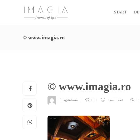
START
DE
© www.imagia.ro
© www.imagia.ro
imagiAdmin
0
1 min
read
5