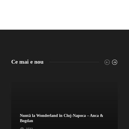
Ce mai e nou
Nuntă la Wonderland în Cluj-Napoca – Anca &
N
Bogdan
&
2722