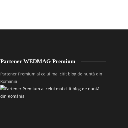
Partener WEDMAG Premium
Partener Premium al celui mai citit blog de nuntă din
România
untă la Casa Boema în Cluj-Napoca – Cosmina
Nuntă în Satu
 Victor
P&S
1439
1823