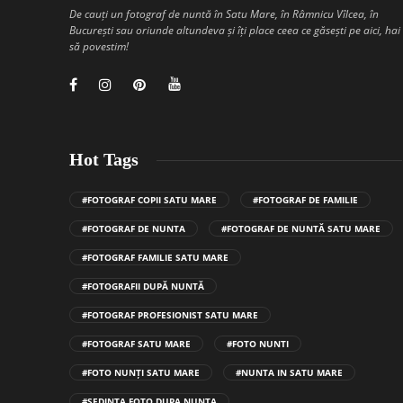
De cauți un fotograf de nuntă în Satu Mare, în Râmnicu Vîlcea, în
București sau oriunde altundeva și îți place ceea ce găsești pe aici, hai
să povestim!
Hot Tags
#FOTOGRAF COPII SATU MARE
#FOTOGRAF DE FAMILIE
#FOTOGRAF DE NUNTA
#FOTOGRAF DE NUNTĂ SATU MARE
#FOTOGRAF FAMILIE SATU MARE
#FOTOGRAFII DUPĂ NUNTĂ
#FOTOGRAF PROFESIONIST SATU MARE
#FOTOGRAF SATU MARE
#FOTO NUNTI
#FOTO NUNȚI SATU MARE
#NUNTA IN SATU MARE
#SEDINTA FOTO DUPA NUNTA