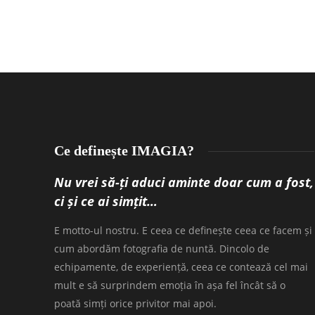
Ce definește IMAGIA?
Nu vrei să-ți aduci aminte doar cum a fost,
ci și ce ai simțit…
E motto-ul nostru. E ceea ce definește ceea ce facem și
cum abordăm fotografia de nuntă. Dincolo de
echipamente, de experiență, ceea ce contează cel mai
mult e să surprindem emoția în așa fel încât să o
poată simți orice privitor mai apoi.