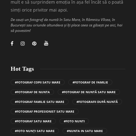
mult e să surprindem emoția în așa fel încât să o poată
simți orice privitor mai apoi.
De cauți un fotograf de nuntă în Satu Mare, în Râmnicu Vîlcea, în
București sau oriunde altundeva și îți place ceea ce găsești pe aici, hai
să povestim!
Hot Tags
#FOTOGRAF COPII SATU MARE
#FOTOGRAF DE FAMILIE
#FOTOGRAF DE NUNTA
#FOTOGRAF DE NUNTĂ SATU MARE
#FOTOGRAF FAMILIE SATU MARE
#FOTOGRAFII DUPĂ NUNTĂ
#FOTOGRAF PROFESIONIST SATU MARE
#FOTOGRAF SATU MARE
#FOTO NUNTI
#FOTO NUNȚI SATU MARE
#NUNTA IN SATU MARE