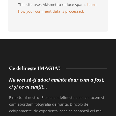
This site uses Akismet to reduce spam.
Learn
how your comment data is processed.
Ce definește IMAGIA?
Nu vrei să-ți aduci aminte doar cum a fost,
ci și ce ai simțit…
E motto-ul nostru. E ceea ce definește ceea ce facem și
cum abordăm fotografia de nuntă. Dincolo de
echipamente, de experiență, ceea ce contează cel mai